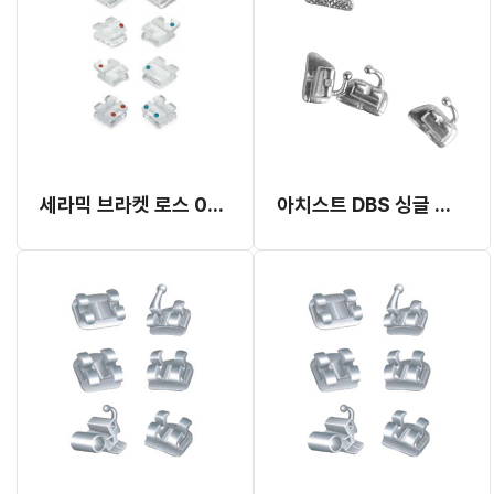
세라믹 브라켓 로스 022 (3EA) (대승)
아치스트 DBS 싱글 튜브 (K-스마트, 로스)