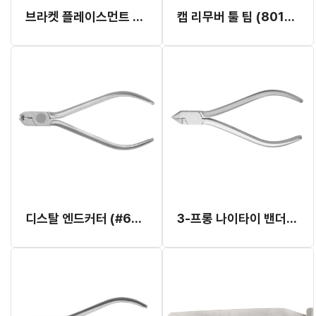
브라켓 플레이스먼트 마커/매져링 게이지 (801-0000) (Ormco)
캡 리무버 툴 팁 (801-0097)
디스탈 엔드커터 (#678-102)
3-프롱 나이타이 밴더 (#678-322) (Hu-Friedy)