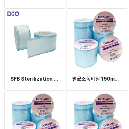
SFB Sterilization Reel (릴 Type, 멸균롤 )
멸균소독비닐 150mm x 200m (롤)