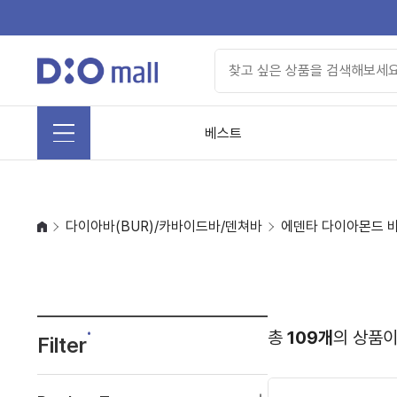
베스트
다이아바(BUR)/카바이드바/덴쳐바
에덴타 다이아몬드 
총
109개
의 상품이
Filter