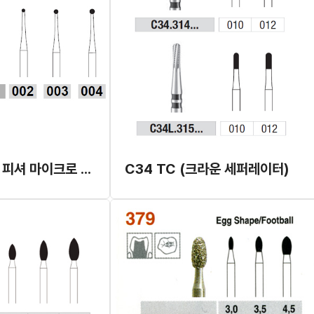
[포장단위 변경] 피셔 마이크로 피니셔 바 (메탈교합면용)
C34 TC (크라운 세퍼레이터)