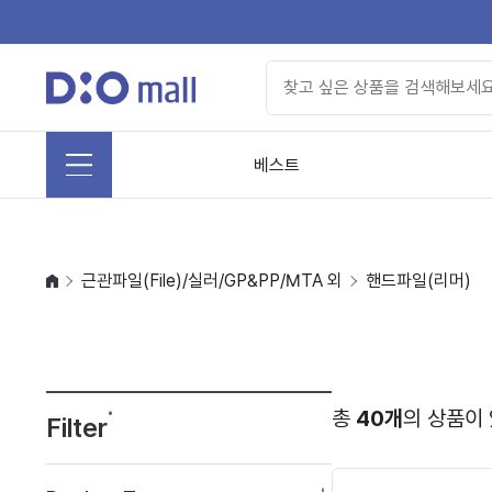
베스트
근관파일(File)/실러/GP&PP/MTA 외
핸드파일(리머)
총
40개
의 상품이
Filter