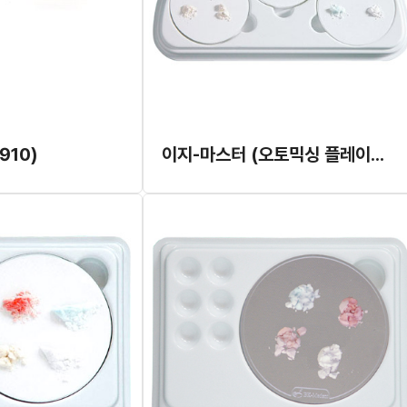
910)
이지-마스터 (오토믹싱 플레이트) (B-007)