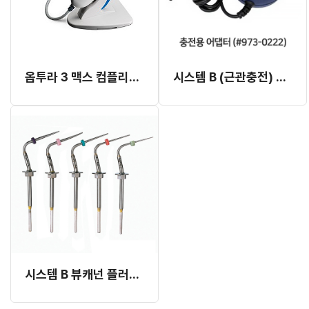
옵투라 3 맥스 컴플리트 시스템 (#823-800)
시스템 B (근관충전) 충전용 어댑터 1EA (#973-0222) (개별발주 3~4개월 소요)
시스템 B 뷰캐넌 플러거 리필