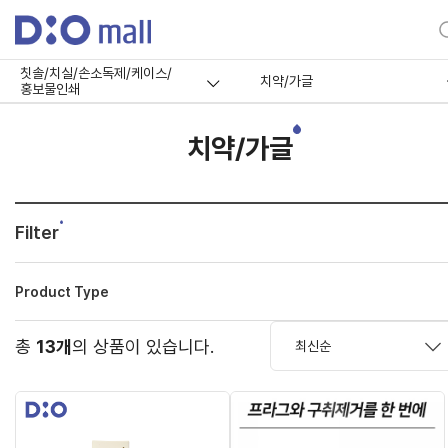
칫솔/치실/손소독제/케이스/
치약/가글
홍보물인쇄
치약/가글
Filter
Product Type
총
13개
의 상품이 있습니다.