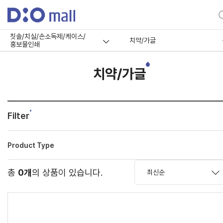
칫솔/치실/손소독제/케이스/
치약/가글
홍보물인쇄
치약/가글
Filter
Product Type
총
0개
의 상품이 있습니다.