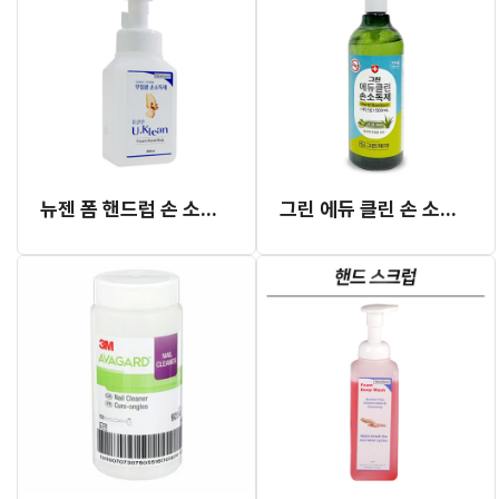
뉴젠 폼 핸드럽 손 소독제 300ml
그린 에듀 클린 손 소독제 65% 500ml (무색 민트향)