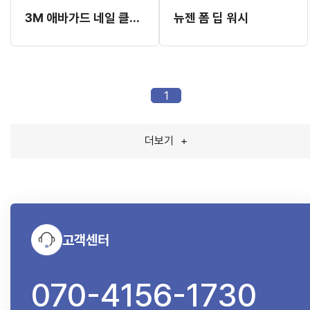
3M 애바가드 네일 클리너 9204 (손 소독제)
뉴젠 폼 딥 워시
1
더보기
+
고객센터
070-4156-1730