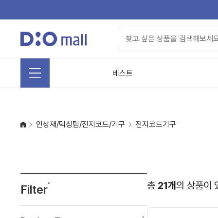
베스트
인상재/믹싱팁/진지코드/기구
진지코드기구
총
21개
의 상품이 
Filter