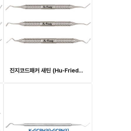
진지코드패커 새틴 (Hu-Friedy) (개별발주,한달이상소요,취소교환반품불가)