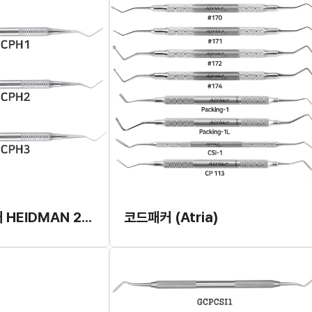
진지발 코드 패커 HEIDMAN 2 (할로우 핸들) (I-Dent)
코드패커 (Atria)