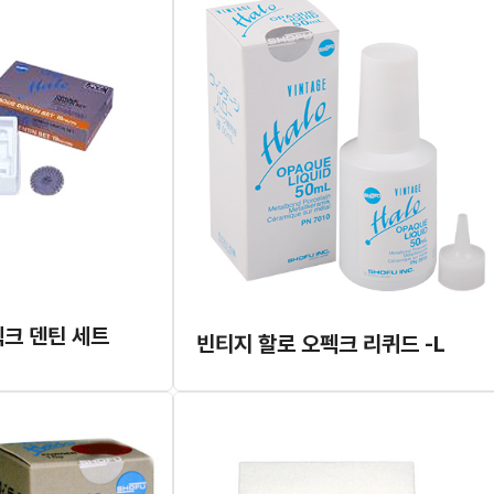
펙크 덴틴 세트
빈티지 할로 오펙크 리퀴드 -L