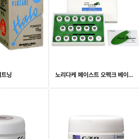
이트닝
노리다케 페이스트 오펙크 베이직 킷트