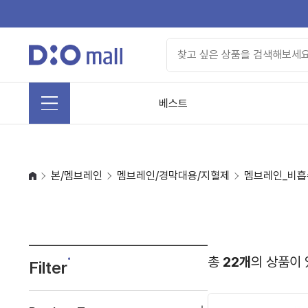
베스트
본/멤브레인
멤브레인/경막대용/지혈제
멤브레인_비흡
총
22개
의 상품이 
Filter