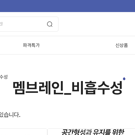
파격특가
신상품
수성
멤브레인_비흡수성
있습니다.