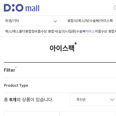
위생/기타
봉합사/메스/IV/수술복/아이스팩
메스/메스홀더
봉합침
비흡수성 봉합사(실크/나일론)
수술복
아이스팩
흡수성 봉합
아이스팩
Filter
Product Type
총
6개
의 상품이 있습니다.