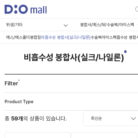
위생/기타
봉합사/메스/IV/수술복/아이스팩
메스/메스홀더
봉합침
비흡수성 봉합사(실크/나일론)
수술복
아이스팩
흡수성 봉합
비흡수성 봉합사(실크/나일론)
Filter
Product Type
총
59개
의 상품이 있습니다.