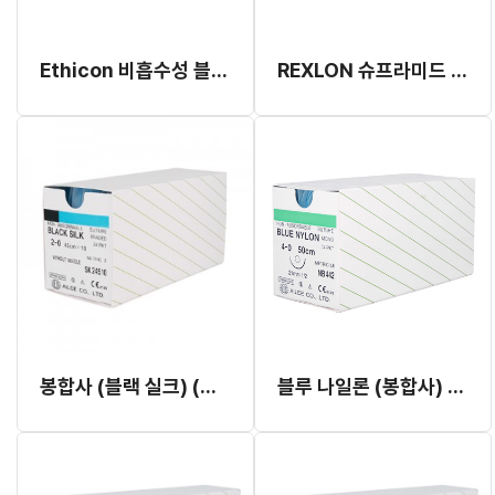
Ethicon 비흡수성 블루 나일론 5/0
REXLON 슈프라미드 3/0
봉합사 (블랙 실크) (무침) 4/0 SK44510
블루 나일론 (봉합사) 7/0