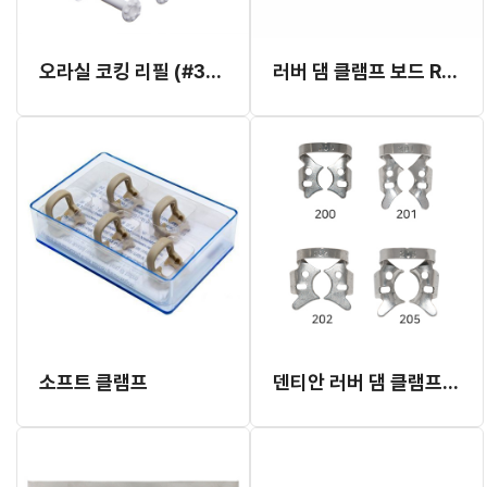
오라실 코킹 리필 (#351) (구강용 실링제)(개별발주 3~4개월 소요)
러버 댐 클램프 보드 RDCOB
소프트 클램프
덴티안 러버 댐 클램프 대구치용1900