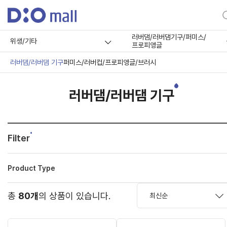
러버댐/러버댐기구/퍼미스/
위생/기타
프로피앵글
러버댐/러버댐 기구
퍼미스/러버컵/프로피앵글/브러시
러버댐/러버댐 기구
Filter
Product Type
총
80개
의 상품이 있습니다.