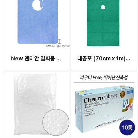
New 덴티안 일회용 부직포 에이프런 (46cm x 55cm)
대공포 (70cm x 1m) 원형 (두원)