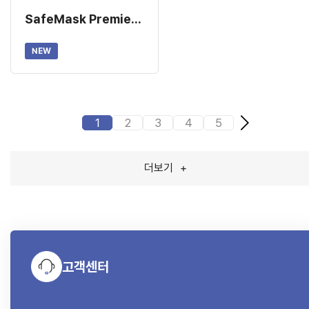
SafeMask Premier Earloop Mask (175mm) -WHITE
NEW
1
2
3
4
5
더보기
+
고객센터