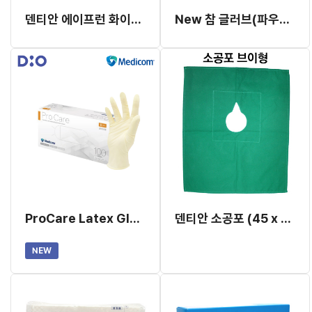
덴티안 에이프런 화이트 (구형)
New 참 글러브(파우더 프리) 10Box
ProCare Latex Gloves [100ea X 10 BOX]
덴티안 소공포 (45 x 50cm)
NEW