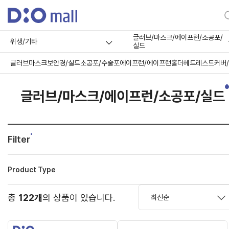
글러브/마스크/에이프런/소공포/
위생/기타
실드
글러브
마스크
보안경/실드
소공포/수술포
에이프런/에이프런홀더
헤드레스트커버
글러브/마스크/에이프런/소공포/실드
Filter
Product Type
총
122개
의 상품이 있습니다.