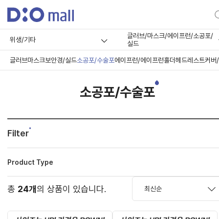
글러브/마스크/에이프런/소공포/
위생/기타
실드
글러브
마스크
보안경/실드
소공포/수술포
에이프런/에이프런홀더
헤드레스트커버
소공포/수술포
Filter
Product Type
총
24개
의 상품이 있습니다.