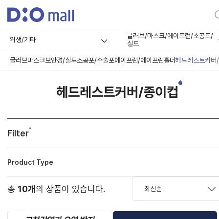
글러브/마스크/에이프런/소공포/
위생/기타
실드
글러브
마스크
보안경/실드
소공포/수술포
에이프런/에이프런홀더
헤드레스트커버
헤드레스트커버/종이컵
Filter
Product Type
총
10개
의 상품이 있습니다.