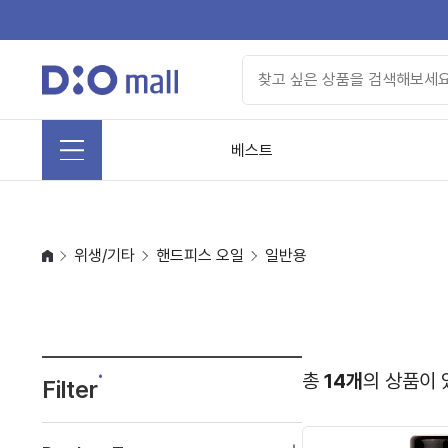
베스트
위생/기타
핸드피스 오일
일반용
총
14개
의 상품이 
Filter