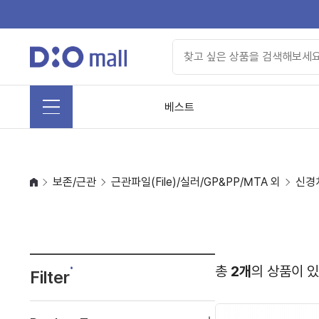
베스트
보존/근관
근관파일(File)/실러/GP&PP/MTA 외
신경
총
2개
의 상품이 
Filter