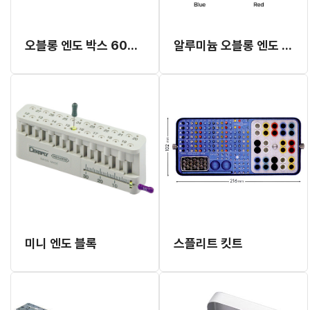
오블롱 엔도 박스 60홀 (Bur 30홀/파일 30홀)
알루미늄 오블롱 엔도 박스 72홀(#Z002)
미니 엔도 블록
스플리트 킷트