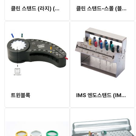
클린 스탠드 (라지) (개별발주, 1~2달이상 소요예정, 취소교환반품불가)
클린 스탠드-스몰 (블랙)
트윈블록
IMS 엔도스탠드 (IMS1275)