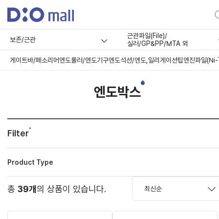
근관파일(File)/
보존/근관
실러/GP&PP/MTA 외
게이트바/페소리머
엔도룰러/엔도기구
엔도석션/엔도,일리게이션팁
엔진파일(Ni-T
엔도박스
Filter
Product Type
총
39개
의 상품이 있습니다.