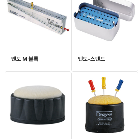
엔도 M 블록
엔도-스탠드