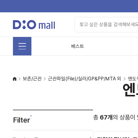
베스트
보존/근관
근관파일(File)/실러/GP&PP/MTA 외
엔도
엔
총
67개
의 상품이
Filter