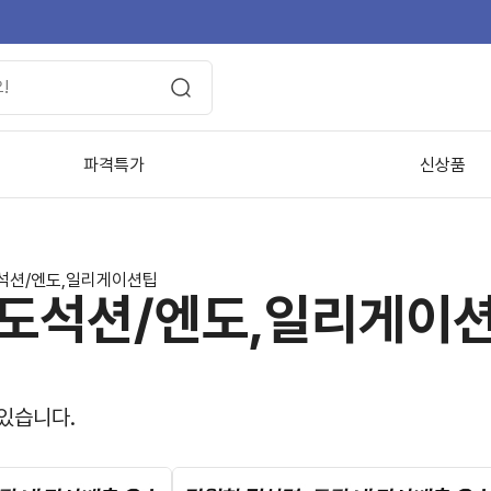
파격특가
신상품
석션/엔도,일리게이션팁
도석션/엔도,일리게이
 있습니다.