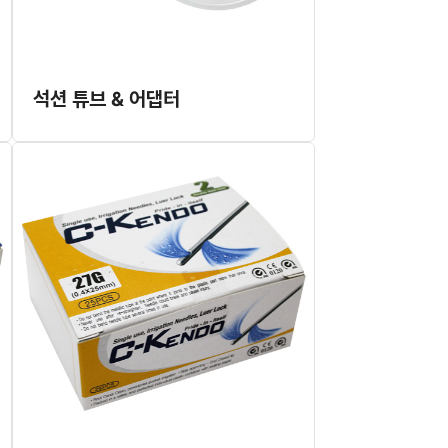
석션 튜브 & 어댑터