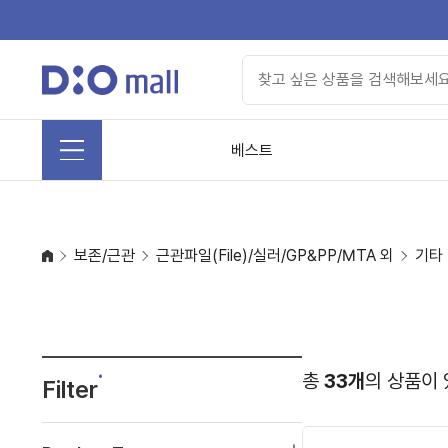
베스트
보존/근관
근관파일(File)/실러/GP&PP/MTA 외
기타
총
33개
의 상품이 
Filter