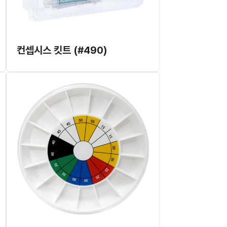
컨셉시스 킷트 (#490)