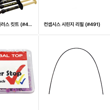
울트라 블렌드 플러스 킷트 (#415)
컨셉시스 시린지 리필 (#491)