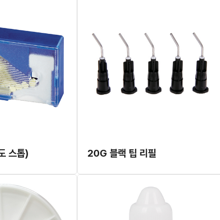
도 스톱)
20G 블랙 팁 리필