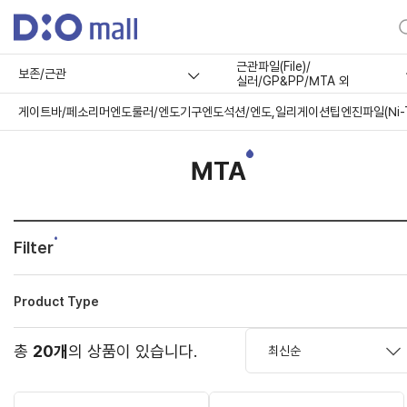
근관파일(File)/
보존/근관
실러/GP&PP/MTA 외
게이트바/페소리머
엔도룰러/엔도기구
엔도석션/엔도,일리게이션팁
엔진파일(Ni-T
MTA
Filter
Product Type
총
20개
의 상품이 있습니다.