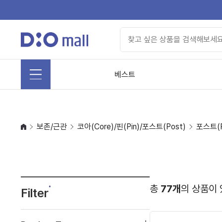
베스트
보존/근관
코아(Core)/핀(Pin)/포스트(Post)
포스트(P
총
77개
의 상품이 
Filter