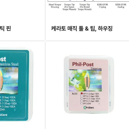
틱 핀
케라토 매직 툴 & 팁, 하우징