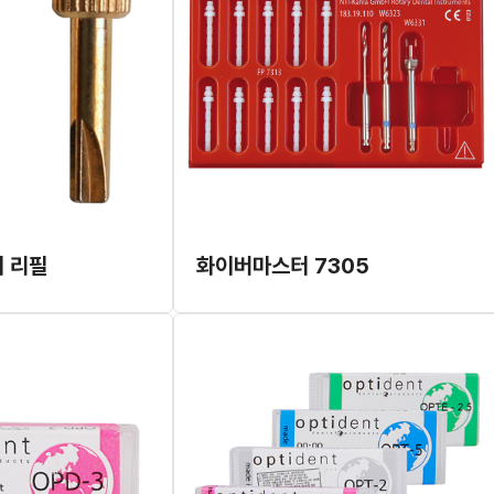
키 리필
화이버마스터 7305