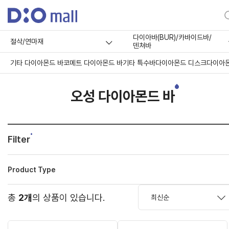
다이아바(BUR)/카바이드바/
절삭/연마재
덴쳐바
기타 다이아몬드 바
코메트 다이아몬드 바
기타 특수바
다이아몬드 디스크
다이아몬
오성 다이아몬드 바
Filter
Product Type
총
2개
의 상품이 있습니다.