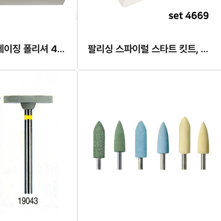
큐-피니셔 & 글레이징 폴리셔 4546 킷트
팔리싱 스파이럴 스타트 킷트, 리필