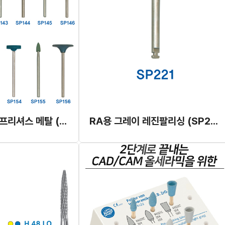
HP용 알로이 & 프리셔스 메탈 (귀금속) 실리콘 포인트 (SP151~SP156)
RA용 그레이 레진팔리싱 (SP221)