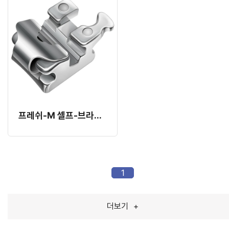
프레쉬-M 셀프-브라켓 하이 토크 MBT 022
1
더보기
+