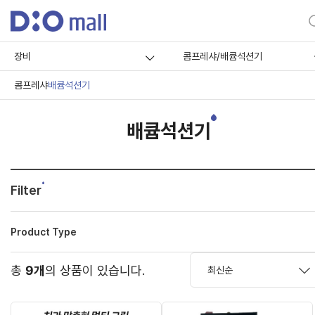
장비
콤프레샤/배큠석션기
콤프레샤
배큠석션기
배큠석션기
Filter
Product Type
총
9개
의 상품이 있습니다.