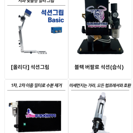
[올리다] 석션그립
블랙 버팔로 석션(습식)