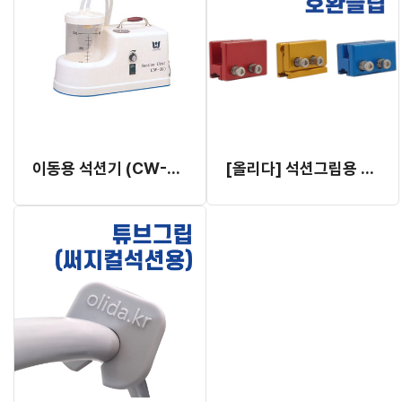
이동용 석션기 (CW-300)
[올리다] 석션그립용 클립