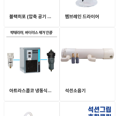
블랙히포 (압축 공기 수분 제거 장치)
멤브레인 드라이어
아트라스콥코 냉동식드라이어 세트
석션소음기