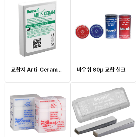
교합지 Arti-Ceram100μm BK97 그린 (지르코니아 전용)
바우쉬 80μ 교합 실크