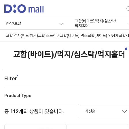
교합(바이트)/먹지/심스탁/
인상/보철
먹지홀더
교합 검사(피트 체커)
교합 스프레이
교합(바이트) 왁스
교합(바이트) 인상재
교합지
교합(바이트)/먹지/심스탁/먹지홀더
Filter
Product Type
총
112개
의 상품이 있습니다.