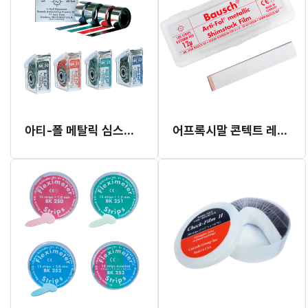
아티-폴 메탈릭 심스탁 필름 (단면)
어프록시말 콘텍트 레드 폴 (BK35)