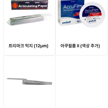
트리마크 먹지 (12μm)
아쿠필름 II (색상 추가)