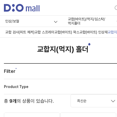
교합(바이트)/먹지/심스탁/
인상/보철
먹지홀더
교합 검사(피트 체커)
교합 스프레이
교합(바이트) 왁스
교합(바이트) 인상재
교합지
교합지(먹지) 홀더
Filter
Product Type
총
9개
의 상품이 있습니다.