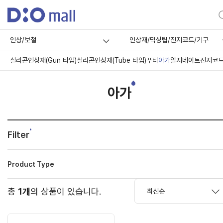
인상/보철
인상재/믹싱팁/진지코드/기구
실리콘인상재(Gun 타입)
실리콘인상재(Tube 타입)
푸티
아가
알지네이트
진지코드
아가
Filter
Product Type
총
1개
의 상품이 있습니다.