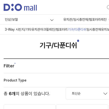
인상/보철
유치관/임시충전재/템포러리레진
3-Way 시린지/기타
유치관
아크릴레진/템포러리
기구/다푼디쉬
임시충전재
유치
기구/다푼디쉬
Filter
Product Type
총
6개
의 상품이 있습니다.