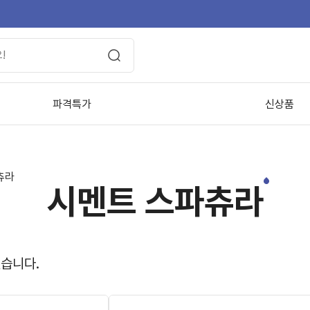
파격특가
신상품
츄라
시멘트 스파츄라
있습니다.