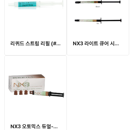
리퀴드 스트립 리필 (#532505)
NX3 라이트 큐어 시린지 리필 (1.8g)(개별발주 2~3개월 소요, 취소교환반품 불가)
NX3 오토믹스 듀얼-큐어 시린지 리필 (5g) (개별발주)