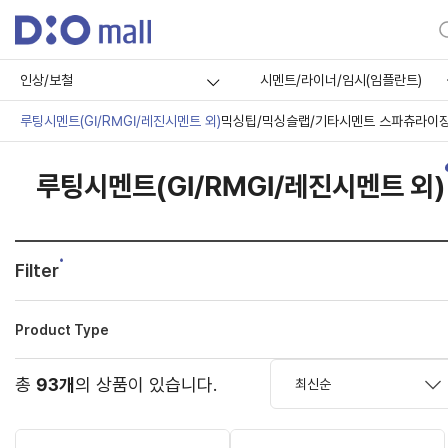
인상/보철
시멘트/라이너/임시(임플란트)
루팅시멘트(GI/RMGI/레진시멘트 외)
믹싱팁/믹싱슬랩/기타
시멘트 스파츄라
이
루팅시멘트(GI/RMGI/레진시멘트 외)
Filter
Product Type
총
93개
의 상품이 있습니다.