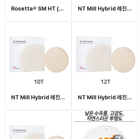
Rosetta® SM HT (High Translucency, Milling Type) C12, C14
NT Mill Hybrid 레진 블록 08T
NT Mill Hybrid 레진 블록 10T
NT Mill Hybrid 레진 블록 12T