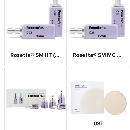
Rosetta® SM HT (High Translucency, Milling Type) C32
Rosetta® SM MO (Medium Opacity, Milling Type) C32