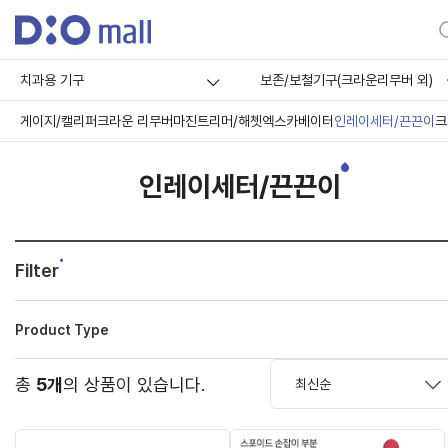
치과용 기구
보존/보철기구(크라운리무버 외)
게이지/캘리퍼
크라운 리무버
마진트리머/해쳇
엑스카베이터
인레이세터/끈끈이
크
인레이세터/끈끈이
Filter
Product Type
총
5개
의 상품이 있습니다.