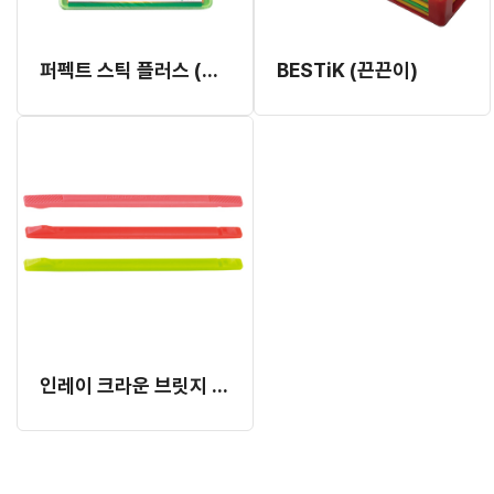
퍼펙트 스틱 플러스 (끈끈이, 64pcs)
BESTiK (끈끈이)
인레이 크라운 브릿지 세터 (HL-03222) (색상랜덤발송)