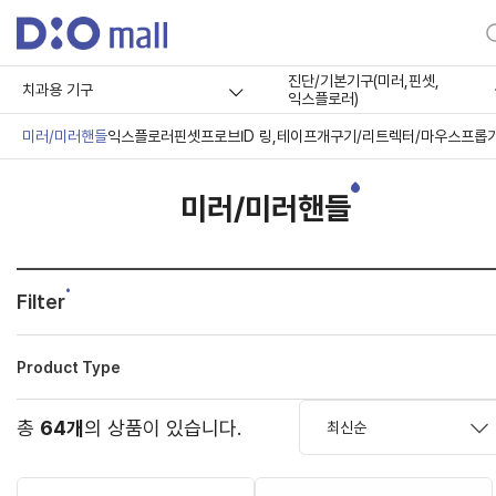
진단/기본기구(미러,핀셋,
치과용 기구
익스플로러)
미러/미러핸들
익스플로러
핀셋
프로브
ID 링,테이프
개구기/리트렉터/마우스프롭
미러/미러핸들
Filter
Product Type
총
64개
의 상품이 있습니다.