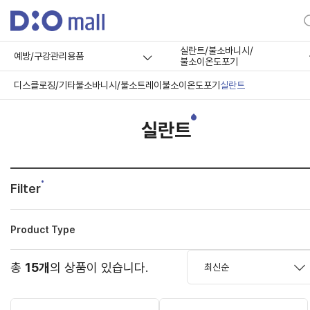
실란트/불소바니시/
예방/구강관리용품
불소이온도포기
디스클로징/기타
불소바니시/불소트레이
불소이온도포기
실란트
실란트
Filter
Product Type
총
15개
의 상품이 있습니다.