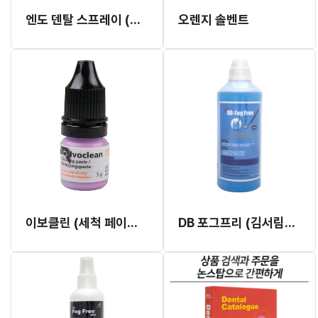
엔도 덴탈 스프레이 (구.엘만 냉각 스프레이)
오렌지 솔벤트
이보클린 (세척 페이스트)
DB 포그프리 (김서림방지액)