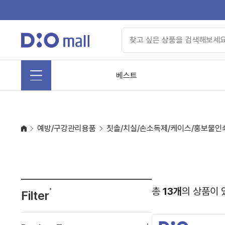
베스트
예방/구강관리용품
칫솔/치실/손소독제/케이스/홍보물인
총
13개
의 상품이 
Filter