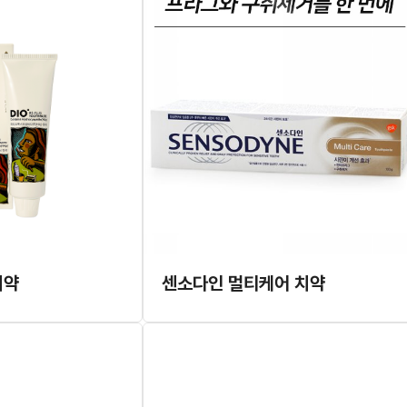
치약
센소다인 멀티케어 치약