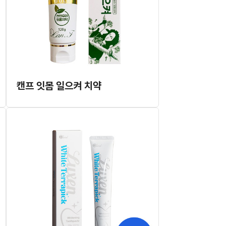
캔프 잇몸 일으켜 치약