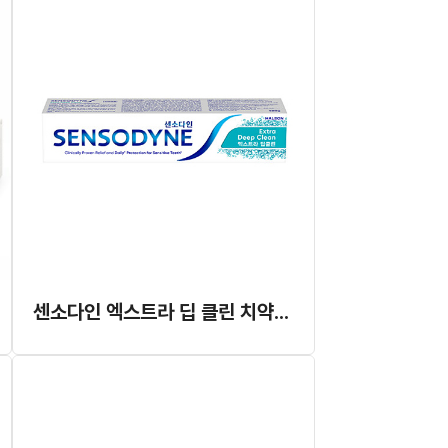
센소다인 엑스트라 딥 클린 치약 (젤 타입) 120g