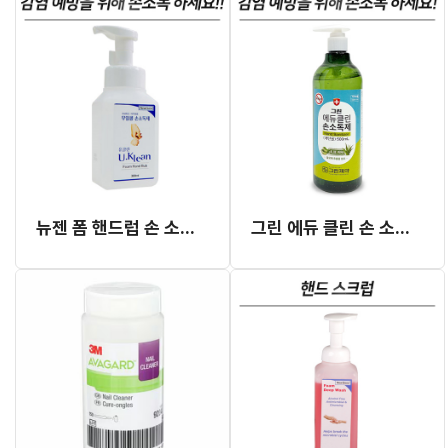
뉴젠 폼 핸드럽 손 소독제 300ml
그린 에듀 클린 손 소독제 65% 500ml (무색 민트향)