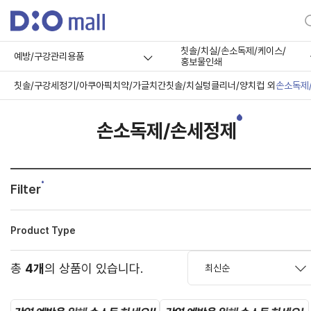
칫솔/치실/손소독제/케이스/
예방/구강관리용품
홍보물인쇄
칫솔/구강세정기/아쿠아픽
치약/가글
치간칫솔/치실
텅클리너/양치컵 외
손소독제
손소독제/손세정제
Filter
Product Type
총
4개
의 상품이 있습니다.