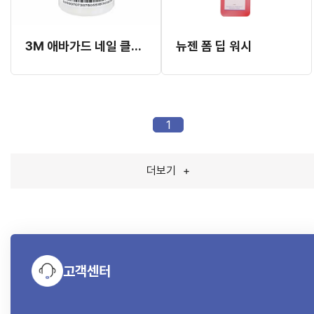
3M 애바가드 네일 클리너 9204 (손 소독제)
뉴젠 폼 딥 워시
1
더보기
+
고객센터