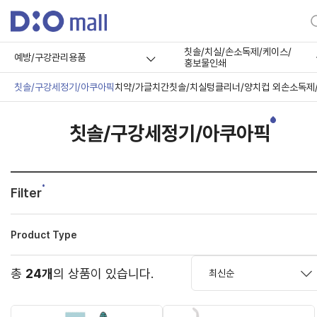
칫솔/치실/손소독제/케이스/
예방/구강관리용품
홍보물인쇄
칫솔/구강세정기/아쿠아픽
치약/가글
치간칫솔/치실
텅클리너/양치컵 외
손소독제
칫솔/구강세정기/아쿠아픽
Filter
Product Type
총
24개
의 상품이 있습니다.