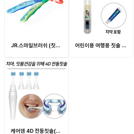
JR.스마일브러쉬 (칫솔) (#5855)
어린이용 여행용 칫솔 킷트
케어덴 4D 전동칫솔(LTK-D100)