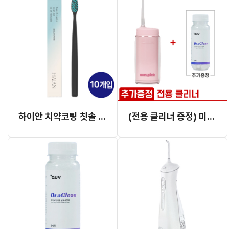
하이안 치약코팅 칫솔 - 성인용 (10개입)
(전용 클리너 증정) 미니픽 구강세정기