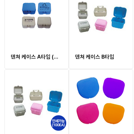
덴쳐 케이스 A타입 (서울덴탈) 100EA 인쇄가능
덴쳐 케이스 B타입