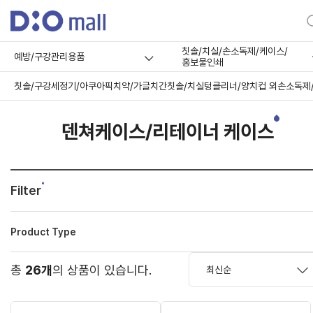
칫솔/치실/손소독제/케이스/
예방/구강관리용품
홍보물인쇄
칫솔/구강세정기/아쿠아픽
치약/가글
치간칫솔/치실
텅클리너/양치컵 외
손소독제
덴쳐케이스/리테이너 케이스
Filter
Product Type
총
26개
의 상품이 있습니다.