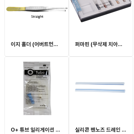
이지 홀더 (어버트먼트 홀더)
퍼마핀 (무삭제 치아보철, 핀 유지 보철 시스템)
O+ 튜브 일리게이션 튜브 (KaVo 호환)
실리콘 펜노즈 드레인 튜브