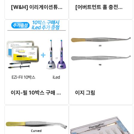
[W&H] 이리게이션튜브-일회용 (DU001) 주수튜브 10 개입
[어버트먼트 홀 충전재] 이지-필
이지-필 10박스 구매 시 iLed 추가 증정
이지 그립