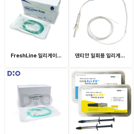
FreshLine 일리게이션 튜브 W&H용 (#267958)
덴티안 일회용 일리게이션 튜브 (NSK 호환)(국산)