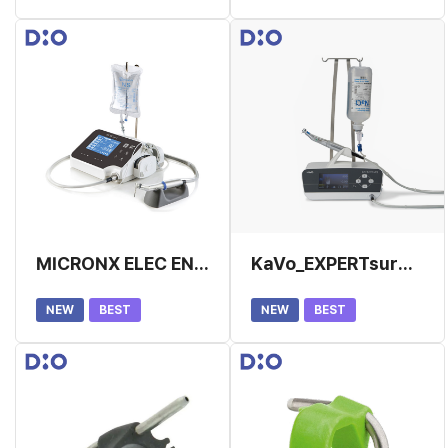
MICRONX ELEC ENGINE ISE-270M 엔진
KaVo_EXPERTsurg 카보엔진 (품절)
NEW
BEST
NEW
BEST