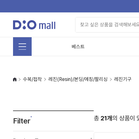
베스트
수복/접착
레진(Resin)/본딩/에칭/팔리싱
레진기구
총
21개
의 상품이 
Filter