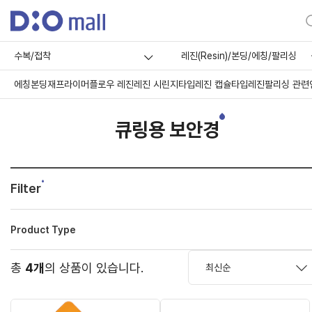
수복/접착
레진(Resin)/본딩/에칭/팔리싱
에칭
본딩재
프라이머
플로우 레진
레진 시린지타입
레진 캡슐타입
레진팔리싱 관련
큐링용 보안경
Filter
Product Type
총
4개
의 상품이 있습니다.