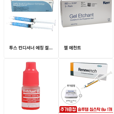
투스 컨디셔너 에칭 겔 (개별발주, 2달이상 소요)
젤 에천트