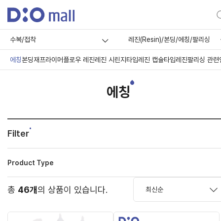
수복/접착
레진(Resin)/본딩/에칭/팔리싱
에칭
본딩재
프라이머
플로우 레진
레진 시린지타입
레진 캡슐타입
레진팔리싱 관련
에칭
Filter
Product Type
총
46개
의 상품이 있습니다.