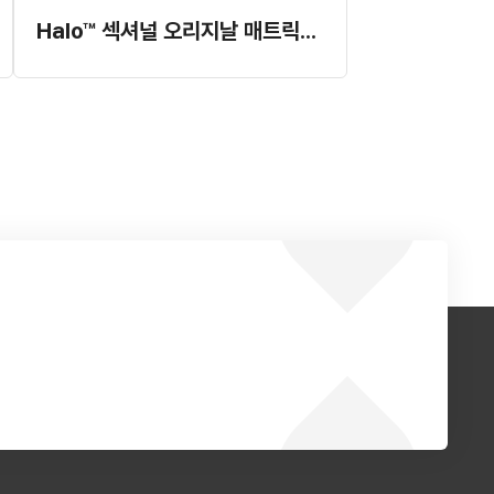
Halo™ 섹셔널 오리지날 매트릭스 시스템 (기구 불포함) (#4832)