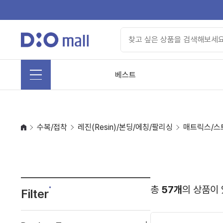
베스트
수복/접착
레진(Resin)/본딩/에칭/팔리싱
매트릭스/스
총
57개
의 상품이
Filter