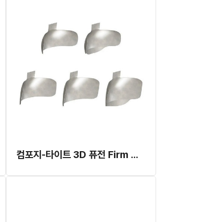
컴포지-타이트 3D 퓨전 Firm 타입 매트릭스 밴드 리필